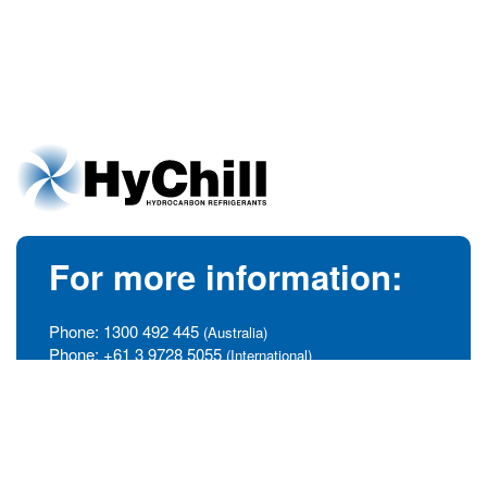
For more information:
Phone:
1300 492 445
(Australia)
Phone:
+61 3 9728 5055
(International)
info@hychill.com
HyChill Australia
85a Canterbury Road, Kilsyth
Victoria, Australia 3137