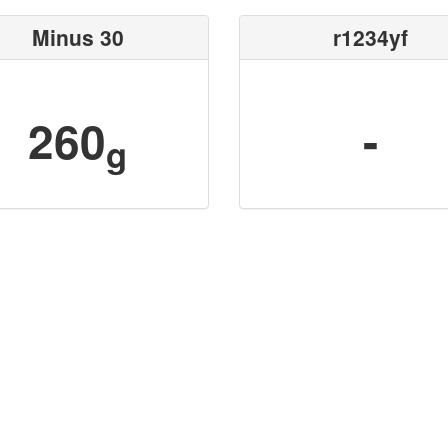
Minus 30
r1234yf
260
-
g