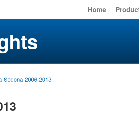
Home
Produc
ghts
a-Sedona-2006-2013
013